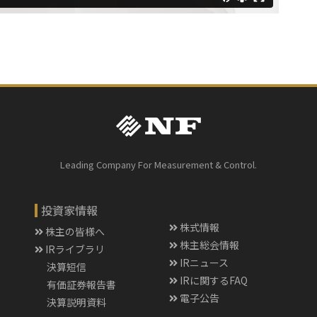
Leading Company For Measurement & Control.
投資家情報
株式情報
株主の皆様へ
株主総会情報
IRライブラリ
IRニュース
決算短信
IRに関するFAQ
有価証券報告書
電子公告
決算説明資料