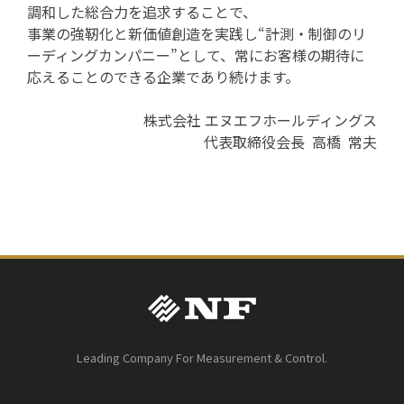
調和した総合力を追求することで、
事業の強靭化と新価値創造を実践し“計測・制御のリ
ーディングカンパニー”として、常にお客様の期待に
応えることのできる企業であり続けます。
株式会社 エヌエフホールディングス
代表取締役会長 高橋 常夫
Leading Company For Measurement & Control.